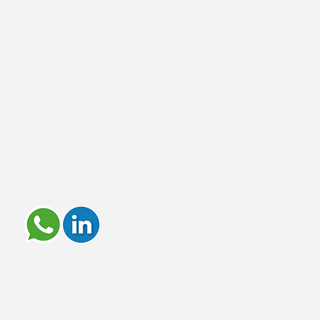
enza Group. Creado con with
Wix.com